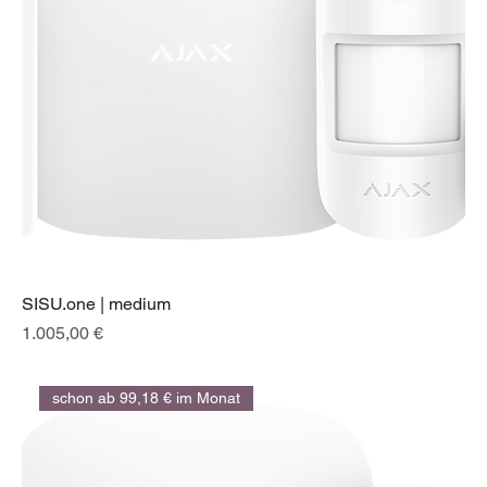
SISU.one | medium
Preis
1.005,00 €
schon ab 99,18 € im Monat