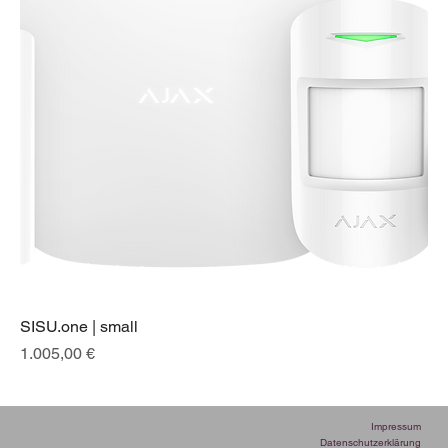
SISU.one | small
Preis
1.005,00 €
Impressum
Datenschutzerklärung