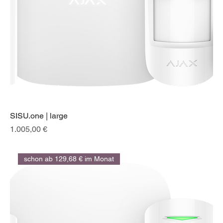
SISU.one | large
Preis
1.005,00 €
schon ab 129,68 € im Monat