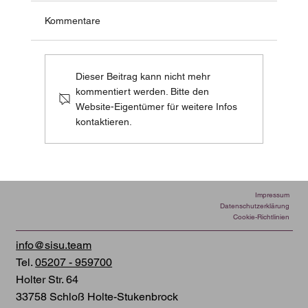
Kommentare
Dieser Beitrag kann nicht mehr
kommentiert werden. Bitte den
Website-Eigentümer für weitere Infos
kontaktieren.
Impressum
Datenschutzerklärung
Cookie-Richtlinien
info@sisu.team
Tel.
05207 - 959700
Holter Str. 64
33758 Schloß Holte-Stukenbrock