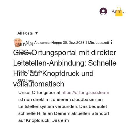
Anmeld
All Posts
Mika Alexander Hoppe
30. Dez. 2023
1 Min. Lesezeit
All Posts
​GPS-Ortungsportal mit direkter
99EYES
Leitstellen-Anbindung: Schnelle
Ortung
Hilfe auf Knopfdruck und
Notruf-Button
SISU.one
vollautomatisch
Unser Ortungsportal 
https://ortung.sisu.team
ist nun direkt mit unserem cloudbasierten 
Leitstellensystem verbunden. Das bedeutet 
schnelle Hilfe an Deinem aktuellen Standort 
auf Knopfdruck. Das erm