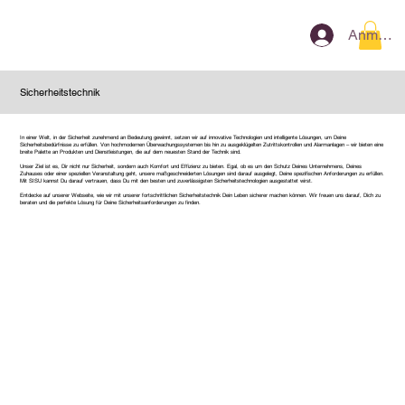
Anmeld
Sicherheitstechnik
In einer Welt, in der Sicherheit zunehmend an Bedeutung gewinnt, setzen wir auf innovative Technologien und intelligente Lösungen, um Deine
Sicherheitsbedürfnisse zu erfüllen. Von hochmodernen Überwachungssystemen bis hin zu ausgeklügelten Zutrittskontrollen und Alarmanlagen – wir bieten eine
breite Palette an Produkten und Dienstleistungen, die auf dem neuesten Stand der Technik sind.
Unser Ziel ist es, Dir nicht nur Sicherheit, sondern auch Komfort und Effizienz zu bieten. Egal, ob es um den Schutz Deines Unternehmens, Deines
Zuhauses oder einer speziellen Veranstaltung geht, unsere maßgeschneiderten Lösungen sind darauf ausgelegt, Deine spezifischen Anforderungen zu erfüllen.
Mit SISU kannst Du darauf vertrauen, dass Du mit den besten und zuverlässigsten Sicherheitstechnologien ausgestattet wirst.
Entdecke auf unserer Webseite, wie wir mit unserer fortschrittlichen Sicherheitstechnik Dein Leben sicherer machen können. Wir freuen uns darauf, Dich zu
beraten und die perfekte Lösung für Deine Sicherheitsanforderungen zu finden.