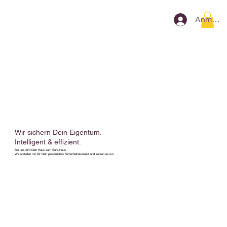
Anmeld
Wir sichern Dein Eigentum.
Intelligent & effizient.
Bei uns wird Dein Haus zum Safe-Haus.
Wir erstellen mit Dir Dein persönliches Sicherheitskonzept und setzen es um.