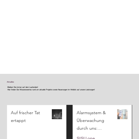
Aktuelles
Bleiben Sie immer auf dem Laufenden!
Hier finden Sie Wissenswertes rund um aktuelle Projekte sowie Neuerungen im Hinblick auf unsere Leistungen!
Auf frischer Tat
​Alarmsystem &
ertappt
Überwachung
durch uns:
SISU.one - alles
SISU.one