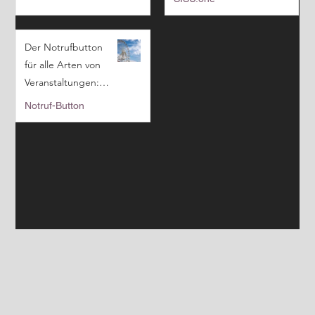
zu einem
monatlichen, fairen
Preis
​Der Notrufbutton
für alle Arten von
Veranstaltungen:
Der nächste Schritt
Notruf-Button
eines
professionellen
Veranstaltungsman
agements